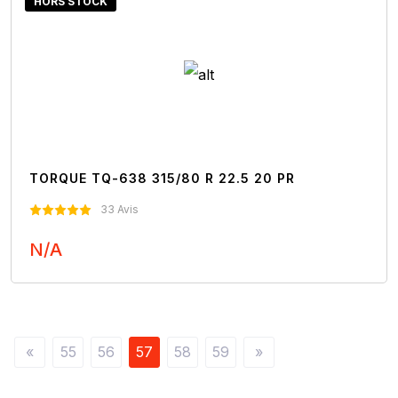
HORS STOCK
TORQUE TQ-638 315/80 R 22.5 20 PR
33 Avis
N/A
Nous Contacter
«
55
56
57
58
59
»