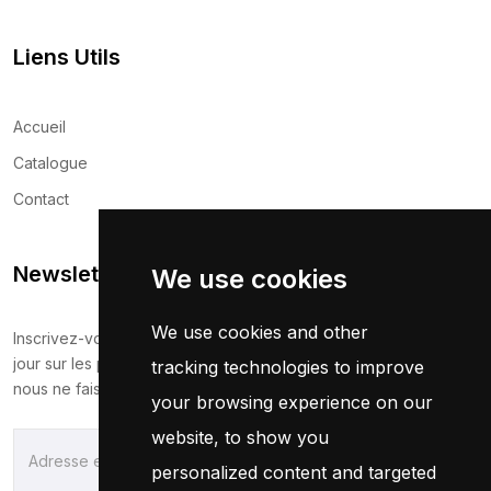
Liens Utils
Accueil
Catalogue
Contact
Newsletter
We use cookies
We use cookies and other
Inscrivez-vous maintenant pour recevoir les dernières mises à
jour sur les promotions et les coupons. Ne vous inquiétez pas,
tracking technologies to improve
nous ne faisons pas de spam !
your browsing experience on our
website, to show you
S'Abonner
personalized content and targeted