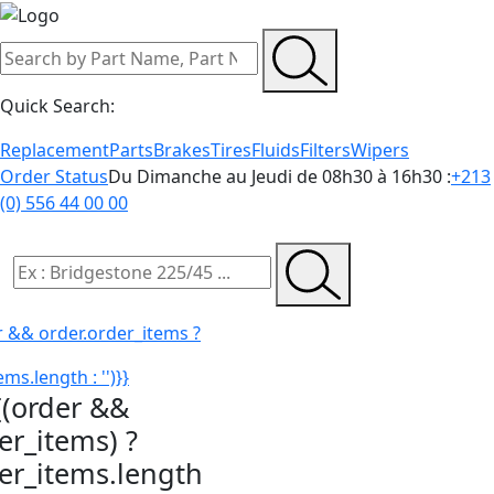
Quick Search:
Replacement
Parts
Brakes
Tires
Fluids
Filters
Wipers
Order Status
Du Dimanche au Jeudi de 08h30 à 16h30 :
+213
(0) 556 44 00 00
r && order.order_items ?
ms.length : '')}}
{(order &&
er_items) ?
der_items.length