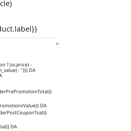
icle)
duct.label}}
n ? (oi.price) -
_value) : '')}} DA
A
derPrePromotionTotal}}
promotionsValue}} DA
rderPostCouponToal}}
tal}} DA