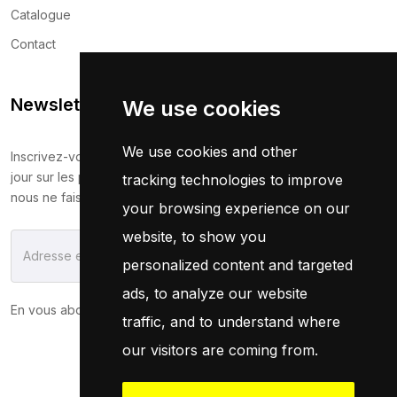
Catalogue
Contact
Newsletter
We use cookies
We use cookies and other
Inscrivez-vous maintenant pour recevoir les dernières mises à
jour sur les promotions et les coupons. Ne vous inquiétez pas,
tracking technologies to improve
nous ne faisons pas de spam !
your browsing experience on our
website, to show you
S'Abonner
personalized content and targeted
ads, to analyze our website
En vous abonnant, vous acceptez notre
Politique
traffic, and to understand where
our visitors are coming from.