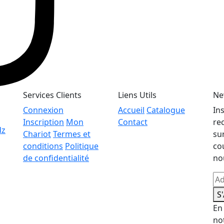
Services Clients
Liens Utils
Ne
Connexion
Accueil
Catalogue
In
Inscription
Mon
Contact
re
dz
Chariot
Termes et
su
conditions
Politique
co
de confidentialité
no
S
En
no