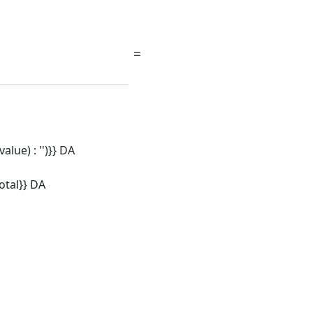
alue) : '')}} DA
tal}} DA