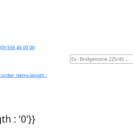
(0) 556 44 00 00
.order_items.length :
h : '0'}}