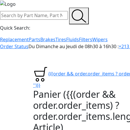
Quick Search:
Replacement
Parts
Brakes
Tires
Fluids
Filters
Wipers
Order Status
Du Dimanche au Jeudi de 08h30 à 16h30 :
+213 
{{(order && order.order_items ? order
'')}}
Panier
({{(order &&
order.order_items) ?
order.order_items.lengt
Article)