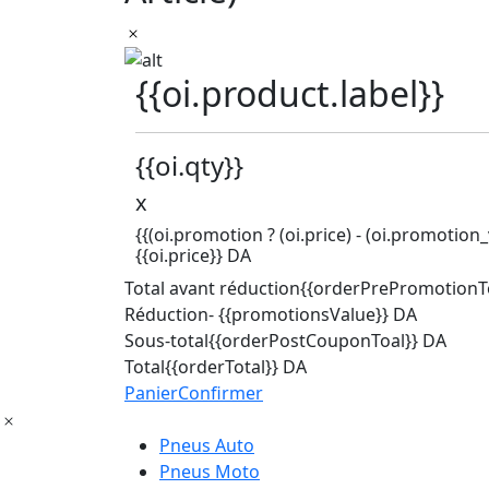
{{oi.product.label}}
{{oi.qty}}
x
{{(oi.promotion ? (oi.price) - (oi.promotion_v
{{oi.price}} DA
Total avant réduction
{{orderPrePromotionTo
Réduction
- {{promotionsValue}} DA
Sous-total
{{orderPostCouponToal}} DA
Total
{{orderTotal}} DA
Panier
Confirmer
Pneus Auto
Pneus Moto