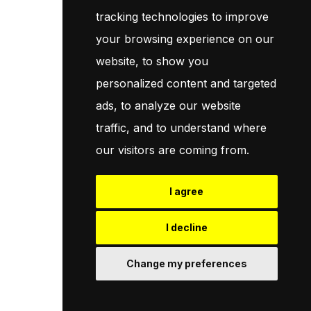
jour sur les promotions et les coupons. Ne vous inquiétez pas,
tracking technologies to improve
nous ne faisons pas de spam !
your browsing experience on our
website, to show you
S'Abonner
personalized content and targeted
ads, to analyze our website
En vous abonnant, vous acceptez notre
Politique
traffic, and to understand where
our visitors are coming from.
I agree
© 2026
Pneuservice.dz
Tous droits réservés
Powered By
Naro Dev
I decline
Change my preferences
Retrouvez Nous