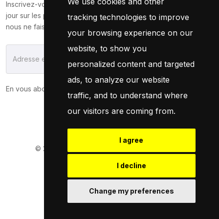
We use cookies and other
Inscrivez-vous maintenant pour recevoir les dernières mises à
jour sur les promotions et les coupons. Ne vous inquiétez pas,
tracking technologies to improve
nous ne faisons pas de spam !
your browsing experience on our
website, to show you
S'Abonner
personalized content and targeted
ads, to analyze our website
En vous abonnant, vous acceptez notre
Politique
traffic, and to understand where
our visitors are coming from.
I agree
© 2026
Pneuservice.dz
Tous droits réservés
Powered By
Naro Dev
I decline
Change my preferences
Retrouvez Nous