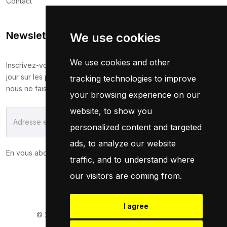
Contact
Newsletter
We use cookies
We use cookies and other
Inscrivez-vous maintenant pour recevoir les dernières mises à
jour sur les promotions et les coupons. Ne vous inquiétez pas,
tracking technologies to improve
nous ne faisons pas de spam !
your browsing experience on our
website, to show you
S'Abonner
personalized content and targeted
ads, to analyze our website
En vous abonnant, vous acceptez notre
Politique
traffic, and to understand where
our visitors are coming from.
I agree
© 2026
Pneuservice.dz
Tous droits réservés