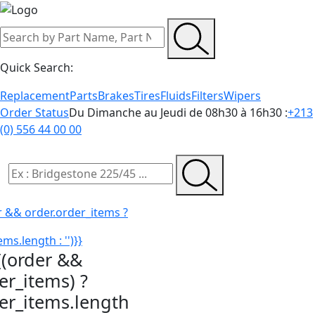
Quick Search:
Replacement
Parts
Brakes
Tires
Fluids
Filters
Wipers
Order Status
Du Dimanche au Jeudi de 08h30 à 16h30 :
+213
(0) 556 44 00 00
r && order.order_items ?
ms.length : '')}}
{(order &&
er_items) ?
der_items.length