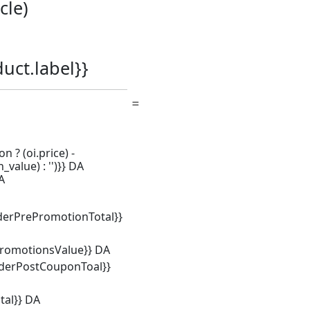
icle)
duct.label}}
n ? (oi.price) -
_value) : '')}} DA
A
derPrePromotionTotal}}
promotionsValue}} DA
rderPostCouponToal}}
tal}} DA