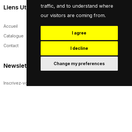
traffic, and to understand where
Liens Utils
our visitors are coming from.
Accueil
I agree
Catalogue
Contact
I decline
Change my preferences
Newsletter
Inscrivez-vous maintenant pour recevoir les dernières mises à
jour sur les promotions et les coupons. Ne vous inquiétez pas,
nous ne faisons pas de spam !
S'Abonner