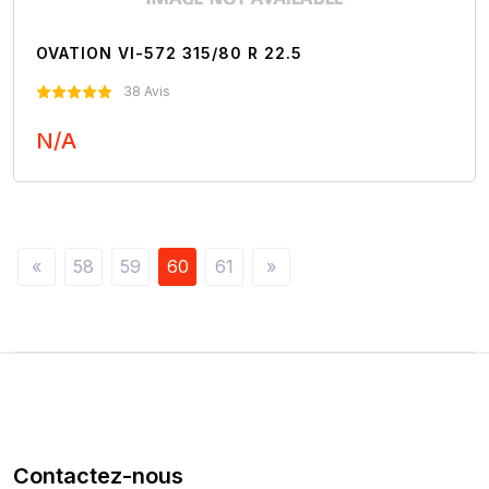
OVATION VI-572 315/80 R 22.5
38 Avis
N/A
Nous Contacter
«
58
59
60
61
»
Contactez-nous