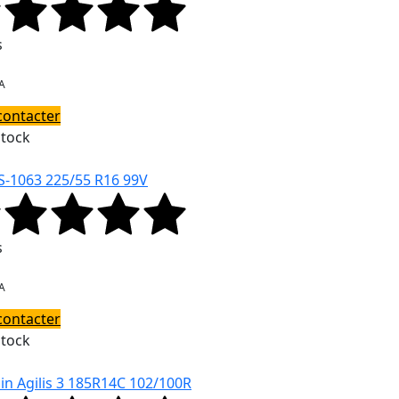
s
A
contacter
Stock
S-1063 225/55 R16 99V
s
A
contacter
Stock
in Agilis 3 185R14C 102/100R