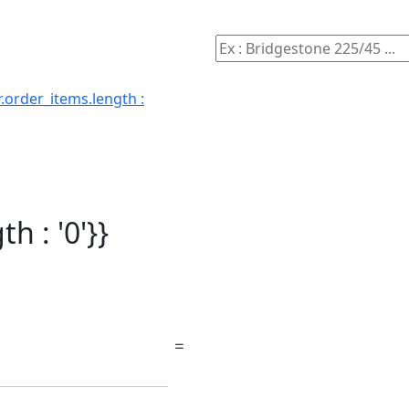
.order_items.length :
h : '0'}}