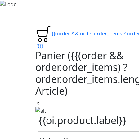
{{(order && order.order_items ? order
'')}}
Panier
({{(order &&
order.order_items) ?
order.order_items.lengt
Article)
{{oi.product.label}}