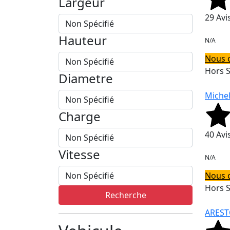
Largeur
29 Avi
Hauteur
N/A
Nous 
Hors 
Diametre
Michel
Charge
40 Avi
Vitesse
N/A
Nous 
Hors 
Recherche
AREST