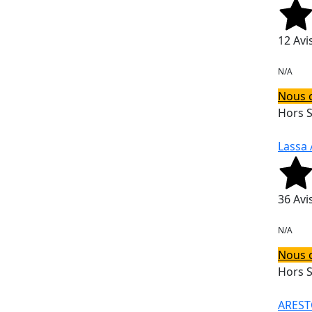
12 Avi
N/A
Nous 
Hors 
Lassa 
36 Avi
N/A
Nous 
Hors 
AREST