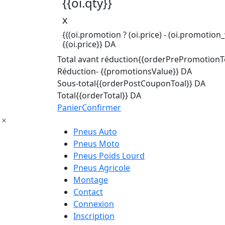
{{oi.qty}}
x
{{(oi.promotion ? (oi.price) - (oi.promotion_v
{{oi.price}} DA
Total avant réduction
{{orderPrePromotionTo
Réduction
- {{promotionsValue}} DA
Sous-total
{{orderPostCouponToal}} DA
Total
{{orderTotal}} DA
Panier
Confirmer
Pneus Auto
Pneus Moto
Pneus Poids Lourd
Pneus Agricole
Montage
Contact
Connexion
Inscription