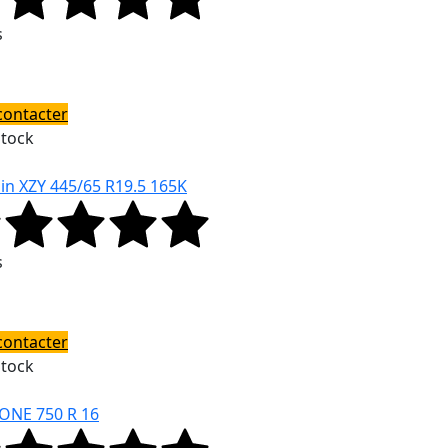
s
contacter
Stock
in XZY 445/65 R19.5 165K
s
contacter
Stock
ONE 750 R 16