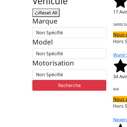
Vehicule
17 Avi
Reset All
Marque
34000 D
Nous 
Model
Hors 
Wanli 
Motorisation
34 Avi
Recherche
N/A
Nous 
Hors 
Nexen