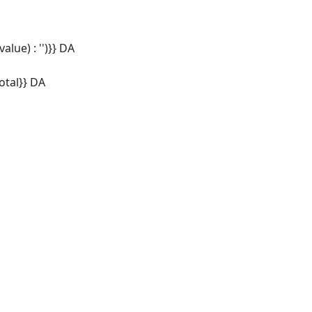
alue) : '')}} DA
tal}} DA