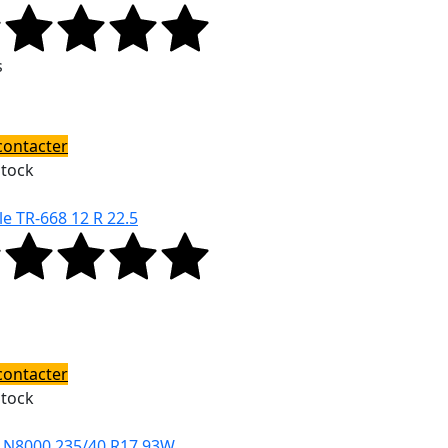
s
contacter
Stock
le TR-668 12 R 22.5
contacter
Stock
 N8000 235/40 R17 93W