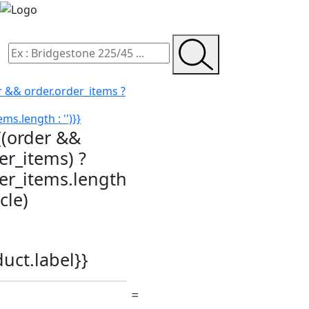
r && order.order_items ?
ms.length : '')}}
{(order &&
er_items) ?
der_items.length
icle)
duct.label}}