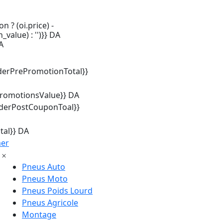
n ? (oi.price) -
_value) : '')}} DA
A
derPrePromotionTotal}}
promotionsValue}} DA
rderPostCouponToal}}
tal}} DA
mer
Pneus Auto
Pneus Moto
Pneus Poids Lourd
Pneus Agricole
Montage