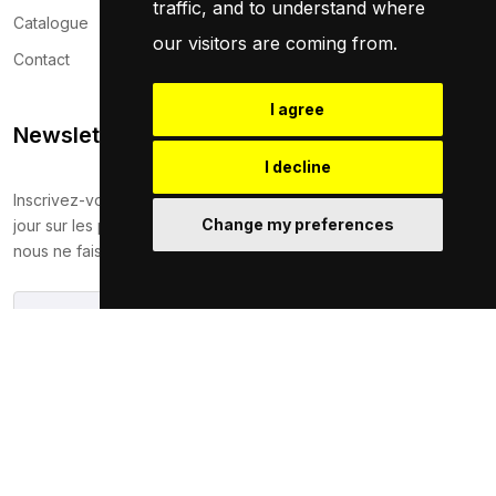
traffic, and to understand where
Catalogue
our visitors are coming from.
Contact
I agree
Newsletter
I decline
Inscrivez-vous maintenant pour recevoir les dernières mises à
Change my preferences
jour sur les promotions et les coupons. Ne vous inquiétez pas,
nous ne faisons pas de spam !
S'Abonner
En vous abonnant, vous acceptez notre
Politique