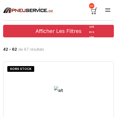
{{(
ord
er
&&
ord
Afficher Les Filtres
er.o
rde
r_it
em
42 - 62
de 87 résultats
s ?
ord
er.o
rde
HORS STOCK
r_it
em
s.le
ngt
h :
'')}}