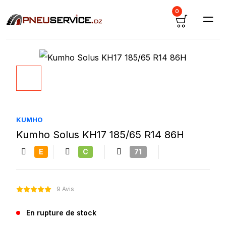
0
KUMHO
Kumho Solus KH17 185/65 R14 86H
E
C
71
9 Avis
En rupture de stock