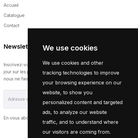
Accueil
Catalogue
Contact
Newsletter
We use cookies
We use cookies and other
Inscrivez-vous maintenant pour recevoir les dernières mises à
jour sur les promotions et les coupons. Ne vous inquiétez pas,
tracking technologies to improve
nous ne faisons pas de spam !
your browsing experience on our
website, to show you
S'Abonner
personalized content and targeted
ads, to analyze our website
En vous abonnant, vous acceptez notre
Politique
traffic, and to understand where
our visitors are coming from.