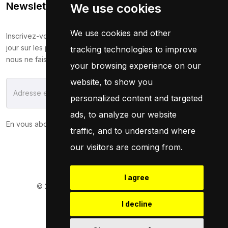
Newsletter
We use cookies
We use cookies and other
Inscrivez-vous maintenant pour recevoir les dernières mises à
jour sur les promotions et les coupons. Ne vous inquiétez pas,
tracking technologies to improve
nous ne faisons pas de spam !
your browsing experience on our
website, to show you
S'Abonner
personalized content and targeted
ads, to analyze our website
En vous abonnant, vous acceptez notre
Politique
traffic, and to understand where
our visitors are coming from.
I agree
© 2026
Pneuservice.dz
Tous droits réservés
Powered By
Naro Dev
I decline