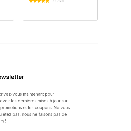
22 Avis
Nous Contacter
N
wsletter
crivez-vous maintenant pour
evoir les dernières mises à jour sur
 promotions et les coupons. Ne vous
uiétez pas, nous ne faisons pas de
m !