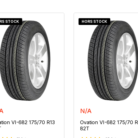
RS STOCK
HORS STOCK
A
N/A
tion VI-682 175/70 R13
Ovation VI-682 175/70 R
T
82T