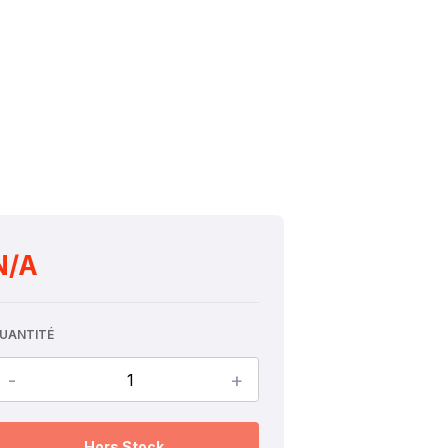
N/A
UANTITÉ
-
+
Hors Stock