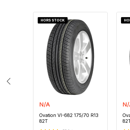
HORS STOCK
HO
N/A
N/
/70 R13
Ovation VI-682 175/70 R13
Ova
82T
82