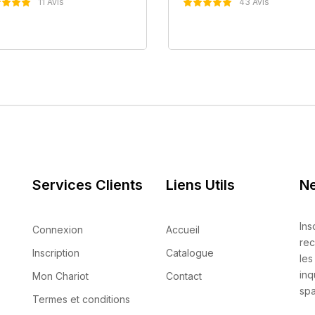
11 Avis
43 Avis
Nous Contacter
Nous Contacter
Services Clients
Liens Utils
Ne
Ins
Connexion
Accueil
rec
Inscription
Catalogue
les
inq
Mon Chariot
Contact
spa
Termes et conditions