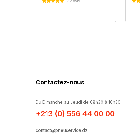
32 Avis
er
Nous Contacter
Contactez-nous
Du Dimanche au Jeudi de 08h30 à 16h30 :
+213 (0) 556 44 00 00
contact@pneuservice.dz