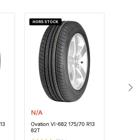
HORS STOCK
HORS S
N/A
N/A
13
Ovation VI-682 175/70 R13
Ovation
82T
82T