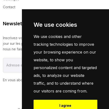
Contact
Newsletter
We use cookies
We use cookies and other
Inscrivez-vous maintenant pour recevoir les dernières mises à
jour sur les promotions et les coupons. Ne vous inquiétez pas,
tracking technologies to improve
nous ne faisons pas de spam !
your browsing experience on our
website, to show you
S'Abonner
personalized content and targeted
ads, to analyze our website
En vous abonnant, vous acceptez notre
Politique
traffic, and to understand where
our visitors are coming from.
I agree