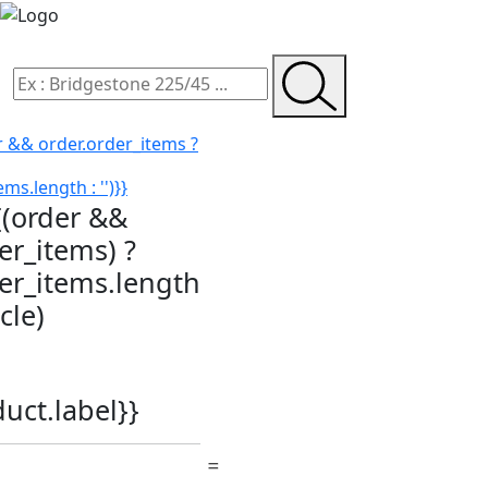
r && order.order_items ?
ms.length : '')}}
{(order &&
er_items) ?
der_items.length
icle)
duct.label}}