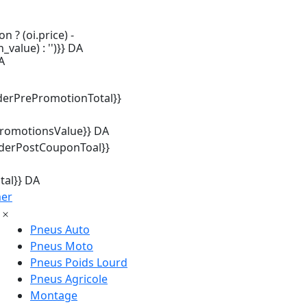
n ? (oi.price) -
_value) : '')}} DA
A
derPrePromotionTotal}}
promotionsValue}} DA
rderPostCouponToal}}
tal}} DA
mer
Pneus Auto
Pneus Moto
Pneus Poids Lourd
Pneus Agricole
Montage