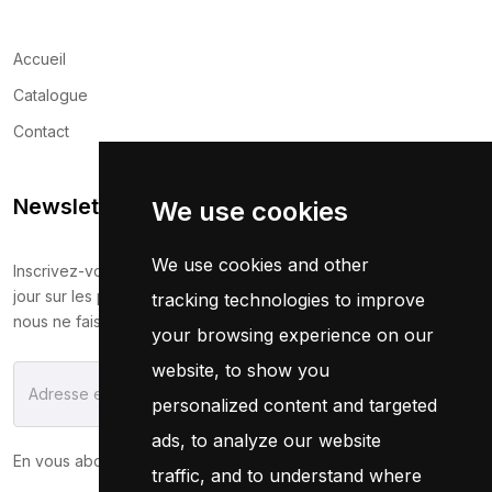
Accueil
Catalogue
Contact
Newsletter
We use cookies
We use cookies and other
Inscrivez-vous maintenant pour recevoir les dernières mises à
jour sur les promotions et les coupons. Ne vous inquiétez pas,
tracking technologies to improve
nous ne faisons pas de spam !
your browsing experience on our
website, to show you
S'Abonner
personalized content and targeted
ads, to analyze our website
En vous abonnant, vous acceptez notre
Politique
traffic, and to understand where