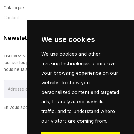
Catalogue
Contact
Newsletter
We use cookies
We use cookies and other
Inscrivez-vous maintenant pour recevoir les dernières mises à
jour sur les promotions et les coupons. Ne vous inquiétez pas,
tracking technologies to improve
nous ne faisons pas de spam !
your browsing experience on our
website, to show you
S'Abonner
personalized content and targeted
ads, to analyze our website
En vous abonnant, vous acceptez notre
Politique
traffic, and to understand where
our visitors are coming from.