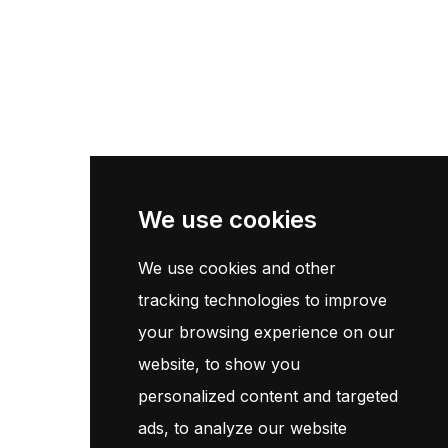
Liens Utils
Accueil
Catalogue
Contact
Newsletter
We use cookies
We use cookies and other
Inscrivez-vous maintenant pour recevoir les dernières mises à
jour sur les promotions et les coupons. Ne vous inquiétez pas,
tracking technologies to improve
nous ne faisons pas de spam !
your browsing experience on our
website, to show you
S'Abonner
personalized content and targeted
ads, to analyze our website
En vous abonnant, vous acceptez notre
Politique