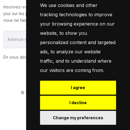
We use cookies and other
Inscrivez-vous maintenant pour recevoir les dernières mises à
jour sur les promotions et les coupons. Ne vous inquiétez pas,
tracking technologies to improve
nous ne faisons pas de spam !
your browsing experience on our
website, to show you
S'Abonner
personalized content and targeted
ads, to analyze our website
En vous abonnant, vous acceptez notre
Politique
traffic, and to understand where
our visitors are coming from.
I agree
© 2026
Pneuservice.dz
Tous droits réservés
Powered By
Naro Dev
I decline
Change my preferences
Retrouvez Nous