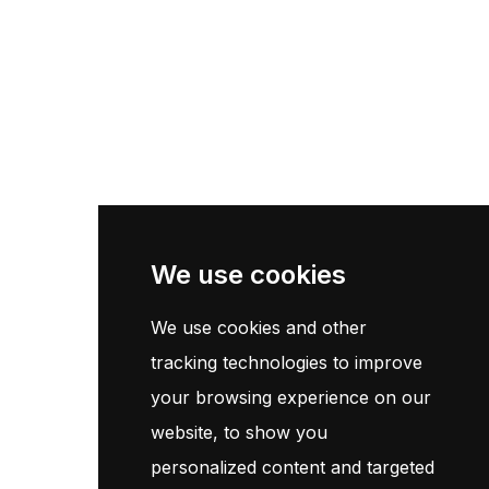
Liens Utils
Accueil
Catalogue
Contact
Newsletter
We use cookies
We use cookies and other
Inscrivez-vous maintenant pour recevoir les dernières mises à
jour sur les promotions et les coupons. Ne vous inquiétez pas,
tracking technologies to improve
nous ne faisons pas de spam !
your browsing experience on our
website, to show you
S'Abonner
personalized content and targeted