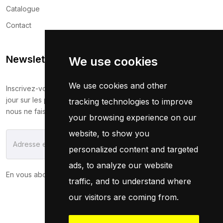
Catalogue
Contact
Newsletter
We use cookies
We use cookies and other
Inscrivez-vous maintenant pour recevoir les dernières mises à
jour sur les promotions et les coupons. Ne vous inquiétez pas,
tracking technologies to improve
nous ne faisons pas de spam !
your browsing experience on our
website, to show you
S'Abonner
personalized content and targeted
ads, to analyze our website
En vous abonnant, vous acceptez notre
Politique
traffic, and to understand where
our visitors are coming from.