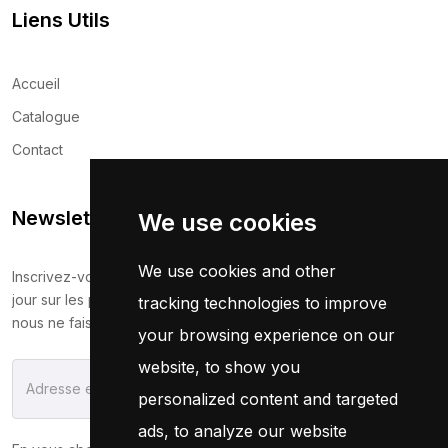
Liens Utils
Accueil
Catalogue
Contact
Newsletter
We use cookies
We use cookies and other
Inscrivez-vous maintenant pour recevoir les dernières mises à
jour sur les promotions et les coupons. Ne vous inquiétez pas,
tracking technologies to improve
nous ne faisons pas de spam !
your browsing experience on our
website, to show you
S'Abonner
personalized content and targeted
ads, to analyze our website