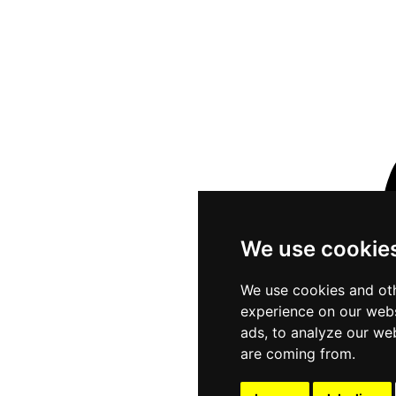
We use cookie
We use cookies and oth
experience on our webs
ads, to analyze our web
are coming from.