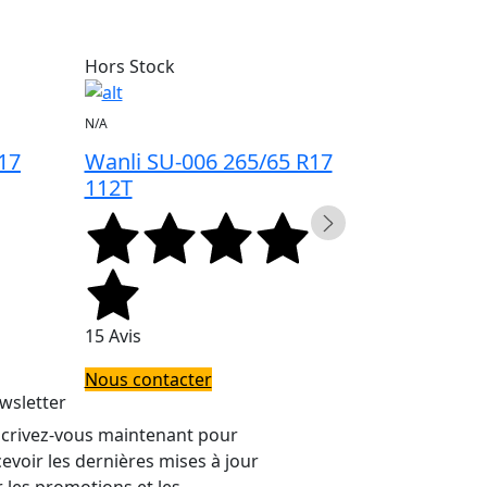
Hors Stock
Hors Stock
N/A
N/A
17
Wanli SU-006 265/65 R17
Wanli SU
112T
112T
15 Avis
25 Avis
Nous contacter
Nous conta
wsletter
scrivez-vous maintenant pour
cevoir les dernières mises à jour