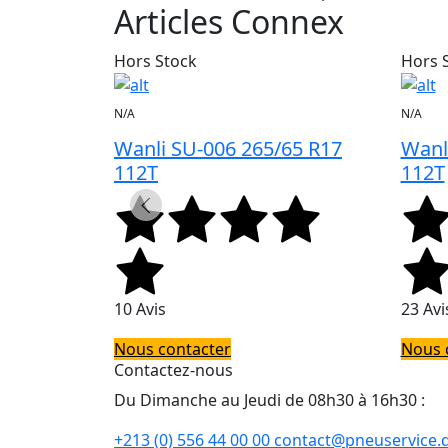
Articles Connex
Hors Stock
Hors 
N/A
N/A
65 R17
Wanli SU-006 265/65 R17
Wanl
112T
112T
10 Avis
23 Avi
Nous contacter
Nous 
Contactez-nous
Du Dimanche au Jeudi de 08h30 à 16h30 :
+213 (0) 556 44 00 00
contact@pneuservice.