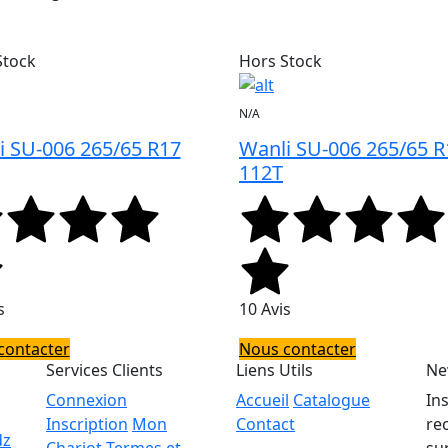
Stock
Hors Stock
N/A
i SU-006 265/65 R17
Wanli SU-006 265/65 R
112T
s
10 Avis
contacter
Nous contacter
Services Clients
Liens Utils
Ne
Connexion
Accueil
Catalogue
In
Inscription
Mon
Contact
re
dz