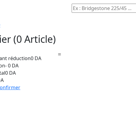
0
ier
(0 Article)
vant réduction
0 DA
on
- 0 DA
tal
0 DA
DA
onfirmer