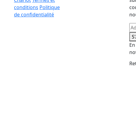
Chariot
Termes et
su
conditions
Politique
co
de confidentialité
no
S
En
no
Re