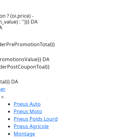
n ? (oi.price) -
_value) : '')}} DA
A
derPrePromotionTotal}}
promotionsValue}} DA
rderPostCouponToal}}
tal}} DA
mer
Pneus Auto
Pneus Moto
Pneus Poids Lourd
Pneus Agricole
Montage