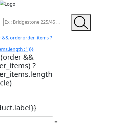
r && order.order_items ?
ms.length : '')}}
{(order &&
er_items) ?
der_items.length
icle)
duct.label}}