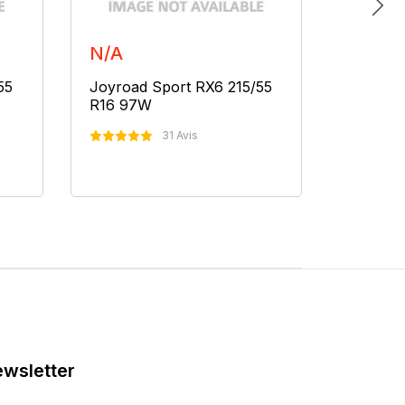
N/A
N/A
55
Joyroad Sport RX6 215/55
Joyroad
R16 97W
R16 97
31 Avis
Nous Contacter
N
wsletter