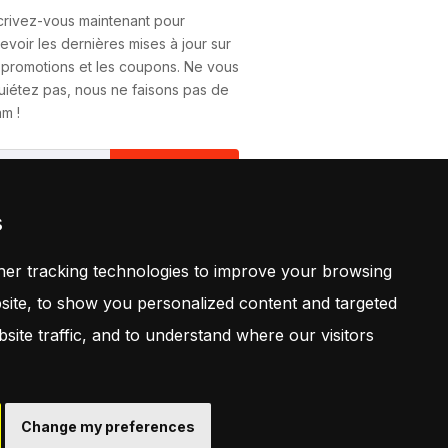
crivez-vous maintenant pour
evoir les dernières mises à jour sur
 promotions et les coupons. Ne vous
uiétez pas, nous ne faisons pas de
m !
S'Abonner
s
vous abonnant, vous acceptez
tre
Politique
er tracking technologies to improve your browsing
ite, to show you personalized content and targeted
site traffic, and to understand where our visitors
Retrouvez Nous
Change my preferences