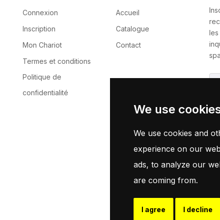
Ins
Connexion
Accueil
rec
Inscription
Catalogue
les
inq
Mon Chariot
Contact
spa
Termes et conditions
Politique de
confidentialité
We use cookie
En 
no
We use cookies and oth
experience on our webs
ads, to analyze our web
are coming from.
I agree
I decline