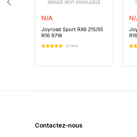
N/A
N/
215/55
Joyroad Sport RX6 215/55
Joy
R16 97W
R1
22 Avis
er
Nous Contacter
Contactez-nous