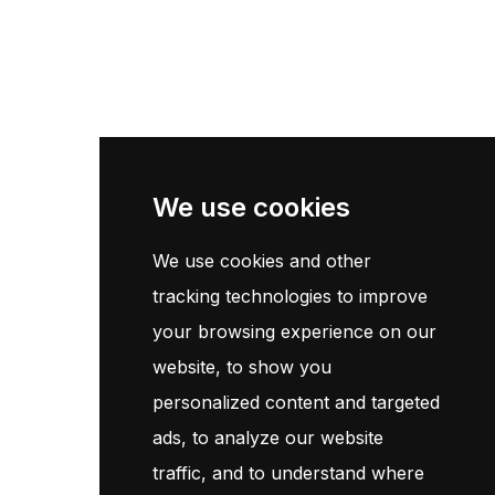
Accueil
Catalogue
Contact
Newsletter
We use cookies
We use cookies and other
Inscrivez-vous maintenant pour recevoir les dernières mises à
jour sur les promotions et les coupons. Ne vous inquiétez pas,
tracking technologies to improve
nous ne faisons pas de spam !
your browsing experience on our
website, to show you
S'Abonner
personalized content and targeted
ads, to analyze our website
En vous abonnant, vous acceptez notre
Politique
traffic, and to understand where