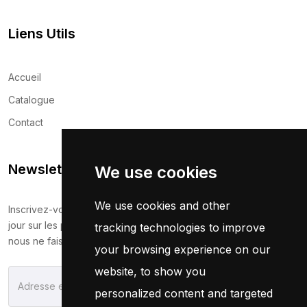
Liens Utils
Accueil
Catalogue
Contact
Newsletter
We use cookies
We use cookies and other
Inscrivez-vous maintenant pour recevoir les dernières mises à
jour sur les promotions et les coupons. Ne vous inquiétez pas,
tracking technologies to improve
nous ne faisons pas de spam !
your browsing experience on our
website, to show you
S'Abonner
personalized content and targeted