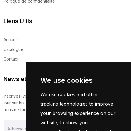
Politique de confidentialité
Liens Utils
Accueil
Catalogue
Contact
Newsletter
We use cookies
We use cookies and other
Inscrivez-vous maintenant pour recevoir les dernières mises à
jour sur les promotions et les coupons. Ne vous inquiétez pas,
tracking technologies to improve
nous ne faisons pas de spam !
your browsing experience on our
website, to show you
S'Abonner