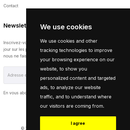
Contact
Newsletter
We use cookies
We use cookies and other
Inscrivez-vous maintenant pour recevoir les dernières mises à
jour sur les promotions et les coupons. Ne vous inquiétez pas,
tracking technologies to improve
nous ne faisons pas de spam !
your browsing experience on our
website, to show you
S'Abonner
personalized content and targeted
ads, to analyze our website
En vous abonnant, vous acceptez notre
Politique
traffic, and to understand where
our visitors are coming from.
I agree
© 2026
Pneuservice.dz
Tous droits réservés