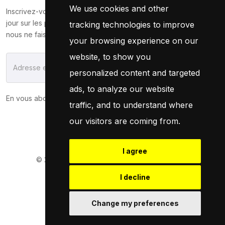
We use cookies and other
Inscrivez-vous maintenant pour recevoir les dernières mises à
jour sur les promotions et les coupons. Ne vous inquiétez pas,
tracking technologies to improve
nous ne faisons pas de spam !
your browsing experience on our
website, to show you
S'Abonner
personalized content and targeted
ads, to analyze our website
En vous abonnant, vous acceptez notre
Politique
traffic, and to understand where
our visitors are coming from.
I agree
© 2026
Pneuservice.dz
Tous droits réservés
Powered By
Naro Dev
I decline
Change my preferences
Retrouvez Nous