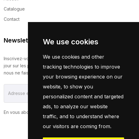
Catalogue
Contact
Newsletter
We use cookies
We use cookies and other
Inscrivez-vous maintenant pour recevoir les dernières mises à
jour sur les promotions et les coupons. Ne vous inquiétez pas,
tracking technologies to improve
nous ne faisons pas de spam !
your browsing experience on our
website, to show you
S'Abonner
personalized content and targeted
ads, to analyze our website
En vous abonnant, vous acceptez notre
Politique
traffic, and to understand where
our visitors are coming from.