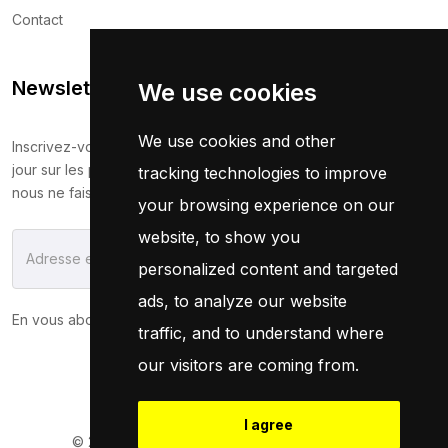
Contact
Newsletter
We use cookies
We use cookies and other
Inscrivez-vous maintenant pour recevoir les dernières mises à
jour sur les promotions et les coupons. Ne vous inquiétez pas,
tracking technologies to improve
nous ne faisons pas de spam !
your browsing experience on our
website, to show you
S'Abonner
personalized content and targeted
ads, to analyze our website
En vous abonnant, vous acceptez notre
Politique
traffic, and to understand where
our visitors are coming from.
I agree
© 2026
Pneuservice.dz
Tous droits réservés