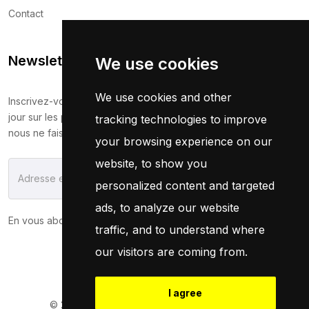
Contact
Newsletter
We use cookies
We use cookies and other
Inscrivez-vous maintenant pour recevoir les dernières mises à
jour sur les promotions et les coupons. Ne vous inquiétez pas,
tracking technologies to improve
nous ne faisons pas de spam !
your browsing experience on our
website, to show you
S'Abonner
personalized content and targeted
ads, to analyze our website
En vous abonnant, vous acceptez notre
Politique
traffic, and to understand where
our visitors are coming from.
I agree
© 2026
Pneuservice.dz
Tous droits réservés