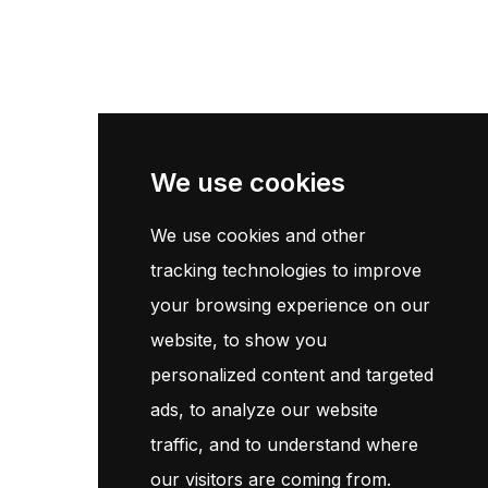
Accueil
Catalogue
Contact
Newsletter
We use cookies
We use cookies and other
Inscrivez-vous maintenant pour recevoir les dernières mises à
jour sur les promotions et les coupons. Ne vous inquiétez pas,
tracking technologies to improve
nous ne faisons pas de spam !
your browsing experience on our
website, to show you
S'Abonner
personalized content and targeted
ads, to analyze our website
En vous abonnant, vous acceptez notre
Politique
traffic, and to understand where
our visitors are coming from.