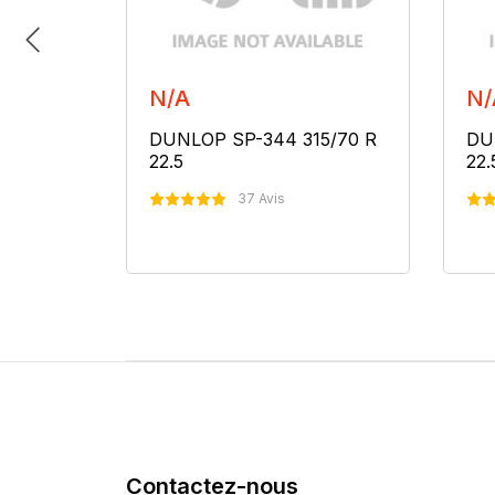
N/A
N/
5/70 R
DUNLOP SP-344 315/70 R
DU
22.5
22.
37 Avis
er
Nous Contacter
Contactez-nous