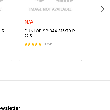
N/A
N/A
 R
DUNLOP SP-344 315/70 R
DUNLOP
22.5
22.5
8 Avis
Nous Contacter
N
wsletter