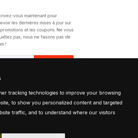
crivez-vous maintenant pour
evoir les dernières mises à jour sur
 promotions et les coupons. Ne vous
uiétez pas, nous ne faisons pas de
m !
S'Abonner
s
vous abonnant, vous acceptez
tre
Politique
er tracking technologies to improve your browsing
ite, to show you personalized content and targeted
site traffic, and to understand where our visitors
Retrouvez Nous