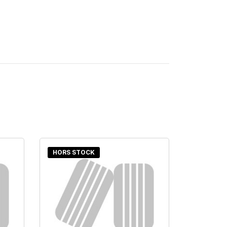
HORS STOCK
HORS S