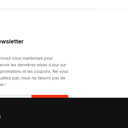
wsletter
crivez-vous maintenant pour
evoir les dernières mises à jour sur
 promotions et les coupons. Ne vous
uiétez pas, nous ne faisons pas de
m !
S'Abonner
s
vous abonnant, vous acceptez
tre
Politique