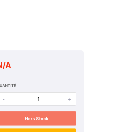
N/A
UANTITÉ
-
+
Hors Stock