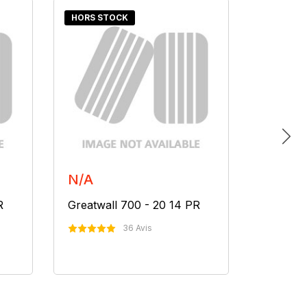
HORS STOCK
HORS S
N/A
N/A
R
Greatwall 700 - 20 14 PR
Greatwa
36 Avis
Nous Contacter
N