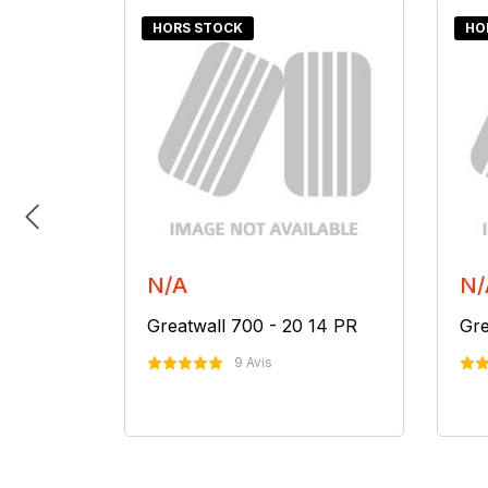
HORS STOCK
HO
N/A
N/
 14 PR
Greatwall 700 - 20 14 PR
Gre
9 Avis
er
Nous Contacter