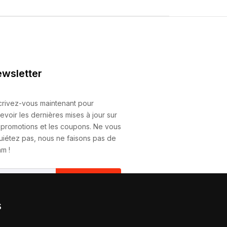
wsletter
crivez-vous maintenant pour
evoir les dernières mises à jour sur
 promotions et les coupons. Ne vous
uiétez pas, nous ne faisons pas de
m !
S'Abonner
s
vous abonnant, vous acceptez
tre
Politique