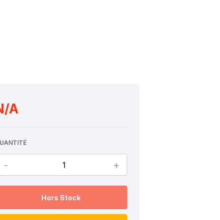
N/A
UANTITÉ
-
+
Hors Stock