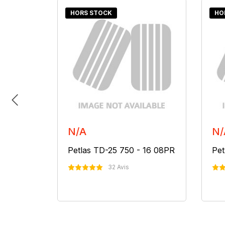
HORS STOCK
HO
N/A
N/
 16 08PR
Petlas TD-25 750 - 16 08PR
Pet
32 Avis
er
Nous Contacter