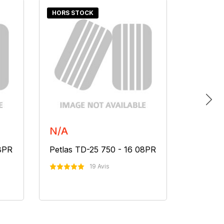
HORS STOCK
HORS S
N/A
N/A
08PR
Petlas TD-25 750 - 16 08PR
Petlas 
19 Avis
Nous Contacter
N