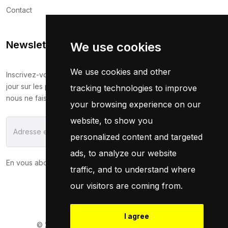
Contact
Newsletter
We use cookies
We use cookies and other
Inscrivez-vous maintenant pour recevoir les dernières mises à
jour sur les promotions et les coupons. Ne vous inquiétez pas,
tracking technologies to improve
nous ne faisons pas de spam !
your browsing experience on our
website, to show you
S'Abonner
personalized content and targeted
ads, to analyze our website
En vous abonnant, vous acceptez notre
Politique
traffic, and to understand where
our visitors are coming from.
I agree
© 2026
Pneuservice.dz
Tous droits réservés