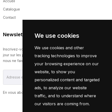
Accueil
Catalogue
Contact
Newsletter
We use cookies
We use cookies and other
Inscrivez-vous maintenant pour recevoir les dernières mises à
jour sur les promotions et les coupons. Ne vous inquiétez pas,
tracking technologies to improve
nous ne faisons pas de spam !
your browsing experience on our
website, to show you
S'Abonner
personalized content and targeted
ads, to analyze our website
En vous abonnant, vous acceptez notre
Politique
traffic, and to understand where
our visitors are coming from.