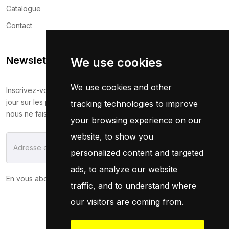
Catalogue
Contact
Newsletter
We use cookies
We use cookies and other
Inscrivez-vous maintenant pour recevoir les dernières mises à
jour sur les promotions et les coupons. Ne vous inquiétez pas,
tracking technologies to improve
nous ne faisons pas de spam !
your browsing experience on our
website, to show you
S'Abonner
personalized content and targeted
ads, to analyze our website
En vous abonnant, vous acceptez notre
Politique
traffic, and to understand where
our visitors are coming from.