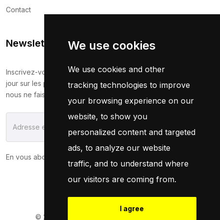
Contact
Newsletter
We use cookies
We use cookies and other
Inscrivez-vous maintenant pour recevoir les dernières mises à
jour sur les promotions et les coupons. Ne vous inquiétez pas,
tracking technologies to improve
nous ne faisons pas de spam !
your browsing experience on our
website, to show you
S'Abonner
personalized content and targeted
ads, to analyze our website
En vous abonnant, vous acceptez notre
Politique
traffic, and to understand where
our visitors are coming from.
I agree
© 2026
Pneuservice.dz
Tous droits réservés