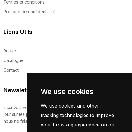
Termes et conditions
Politique de confidentialité
Liens Utils
Accueil
Catalogue
Contact
Newsletter
We use cookies
We use cookies and other
Inscrivez-vous maintenant pour recevoir les dernières mises à
jour sur les promotions et les coupons. Ne vous inquiétez pas,
tracking technologies to improve
nous ne faisons pas de spam !
your browsing experience on our