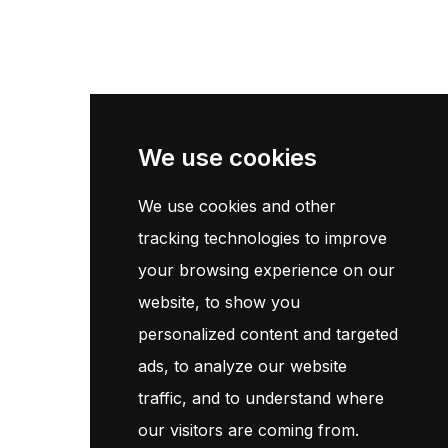
Accueil
Catalogue
Contact
Newsletter
We use cookies
We use cookies and other
Inscrivez-vous maintenant pour recevoir les dernières mises à
jour sur les promotions et les coupons. Ne vous inquiétez pas,
tracking technologies to improve
nous ne faisons pas de spam !
your browsing experience on our
website, to show you
S'Abonner
personalized content and targeted
ads, to analyze our website
En vous abonnant, vous acceptez notre
Politique
traffic, and to understand where
our visitors are coming from.