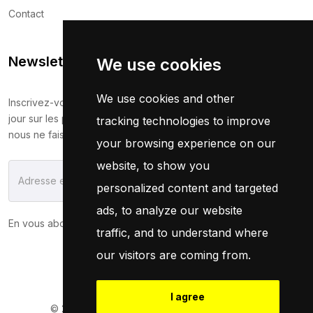
Contact
Newsletter
We use cookies
We use cookies and other
Inscrivez-vous maintenant pour recevoir les dernières mises à
jour sur les promotions et les coupons. Ne vous inquiétez pas,
tracking technologies to improve
nous ne faisons pas de spam !
your browsing experience on our
website, to show you
S'Abonner
personalized content and targeted
ads, to analyze our website
En vous abonnant, vous acceptez notre
Politique
traffic, and to understand where
our visitors are coming from.
I agree
© 2026
Pneuservice.dz
Tous droits réservés