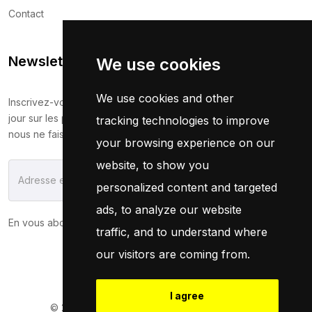
Contact
Newsletter
We use cookies
We use cookies and other
Inscrivez-vous maintenant pour recevoir les dernières mises à
jour sur les promotions et les coupons. Ne vous inquiétez pas,
tracking technologies to improve
nous ne faisons pas de spam !
your browsing experience on our
website, to show you
S'Abonner
personalized content and targeted
ads, to analyze our website
En vous abonnant, vous acceptez notre
Politique
traffic, and to understand where
our visitors are coming from.
I agree
© 2026
Pneuservice.dz
Tous droits réservés