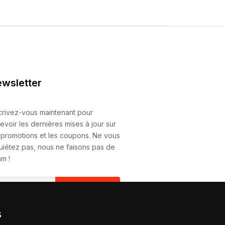
wsletter
crivez-vous maintenant pour
evoir les dernières mises à jour sur
 promotions et les coupons. Ne vous
uiétez pas, nous ne faisons pas de
m !
S'Abonner
s
vous abonnant, vous acceptez