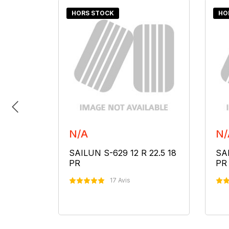
HORS STOCK
HO
N/A
N/
22.5 18
SAILUN S-629 12 R 22.5 18
SAI
PR
PR
17 Avis
er
Nous Contacter