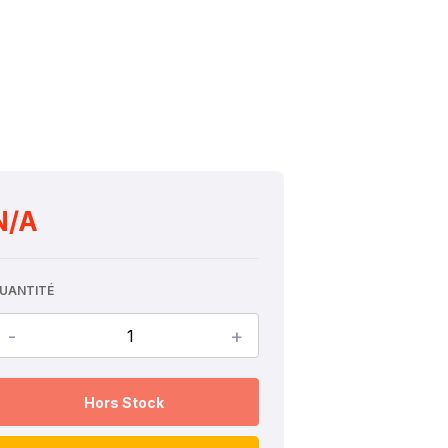
N/A
UANTITÉ
-
+
Hors Stock