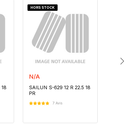
HORS STOCK
HORS S
N/A
N/A
 18
SAILUN S-629 12 R 22.5 18
SAILUN 
PR
PR
7 Avis
Nous Contacter
N